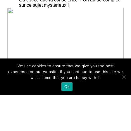
sur ce sujet mystérieux !
We use cookies to ensure that we give you the best
experience on our website. If you continue to use this site we
will assume that you are happy with it.
JACK WHITE : nouveau single
Ok
« Lazaretto »
L’indispensable JACK WHITE vient de dévoiler un
deuxième extrait de son second LP « Lazaretto » à
paraître le 10 juin. En bonus on te donne le[…]